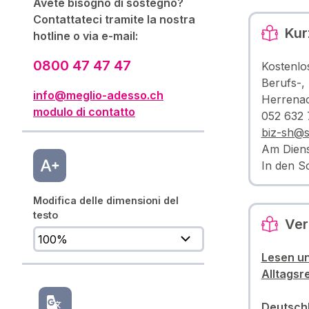
Avete bisogno di sostegno?
Contattateci tramite la nostra
Kur
hotline o via e-mail:
0800 47 47 47
Kostenlo
Berufs-,
info@meglio-adesso.ch
Herrenac
modulo di contatto
052 632 
biz-sh@s
Am Diens
In den S
Modifica delle dimensioni del
testo
Ver
Lesen u
Alltags
Deutsch