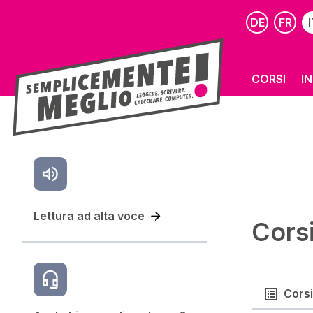
DE
FR
I
CORSI
I
Lettura ad alta voce
Corsi
Corsi