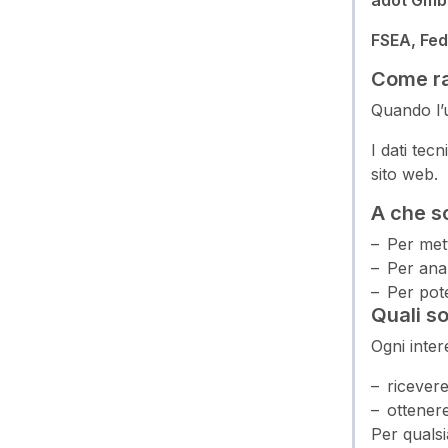
adot Gm
FSEA, Fed
Come ra
Quando l’u
I dati tec
sito web.
A che sc
Per mett
Per anal
Per pote
Quali so
Ogni inter
ricever
ottener
Per qualsi