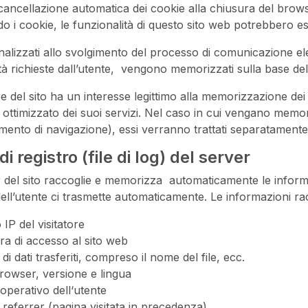
a cancellazione automatica dei cookie alla chiusura del brows
do i cookie, le funzionalità di questo sito web potrebbero ess
inalizzati allo svolgimento del processo di comunicazione el
tà richieste dall’utente, vengono memorizzati sulla base dell’
e del sito ha un interesse legittimo alla memorizzazione de
 ottimizzato dei suoi servizi. Nel caso in cui vengano memori
nto di navigazione), essi verranno trattati separatamente n
e di registro (file di log) del server
r del sito raccoglie e memorizza automaticamente le informazio
ll’utente ci trasmette automaticamente. Le informazioni rac
 IP del visitatore
ra di accesso al sito web
 di dati trasferiti, compreso il nome del file, ecc.
browser, versione e lingua
operativo dell‘utente
referrer (pagina visitata in precedenza)