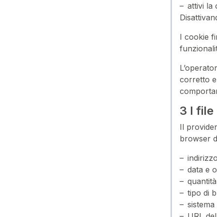
attivi l
Disattivan
I cookie f
funzionali
L’operator
corretto e
comportame
3 I fil
Il provide
browser de
indirizzo
data e o
quantità
tipo di 
sistema 
URL del 