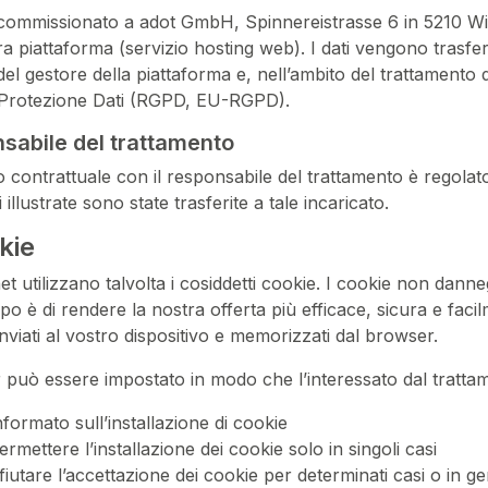
ommissionato a adot GmbH, Spinnereistrasse 6 in 5210 Wind
ra piattaforma (servizio hosting web). I dati vengono trasfer
 del gestore della piattaforma e, nell’ambito del trattament
Protezione Dati (RGPD, EU-RGPD).
nsabile del trattamento
o contrattuale con il responsabile del trattamento è regolato 
i illustrate sono state trasferite a tale incaricato.
kie
ernet utilizzano talvolta i cosiddetti cookie. I cookie non da
opo è di rendere la nostra offerta più efficace, sicura e facilm
viati al vostro dispositivo e memorizzati dal browser.
 può essere impostato in modo che l’interessato dal trattame
formato sull’installazione di cookie
rmettere l’installazione dei cookie solo in singoli casi
fiutare l’accettazione dei cookie per determinati casi o in g