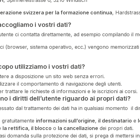
bH
, Spinnereistrasse 6, 5210 Windisch
erazione svizzera per la formazione continua
, Hardstras
ccogliamo i vostri dati?
tente ci contatta direttamente, ad esempio compilando il modu
nici (browser, sistema operativo, ecc.) vengono memorizzati n
opo utilizziamo i vostri dati?
ere a disposizione un sito web senza errori.
izzare il comportamento di navigazione degli utenti.
r trattare le richieste di informazioni e le iscrizioni ai corsi.
no i diritti dell’utente riguardo ai propri dati?
essato dal trattamento dei dati ha in qualsiasi momento il diri
e gratuitamente
informazioni sull’origine
,
il destinatario
e
e
la rettifica, il blocco
o
la cancellazione
dei propri dati.
asi domanda sulla protezione dei dati, si prega di mettersi 