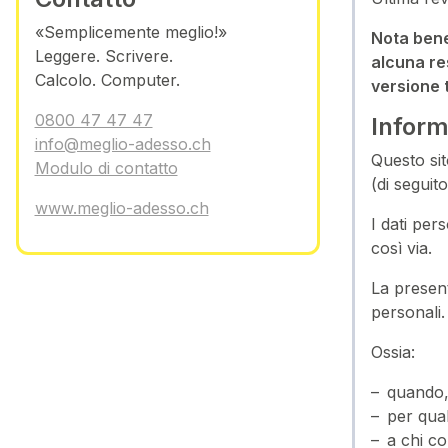
«Semplicemente meglio!»
Nota bene
Leggere. Scrivere.
alcuna res
Calcolo. Computer.
versione 
0800 47 47 47
Inform
info@meglio-adesso.ch
Questo sit
Modulo di contatto
(di seguit
www.meglio-adesso.ch
I dati per
così via.
La present
personali.
Ossia:
quando, 
per qual
a chi c