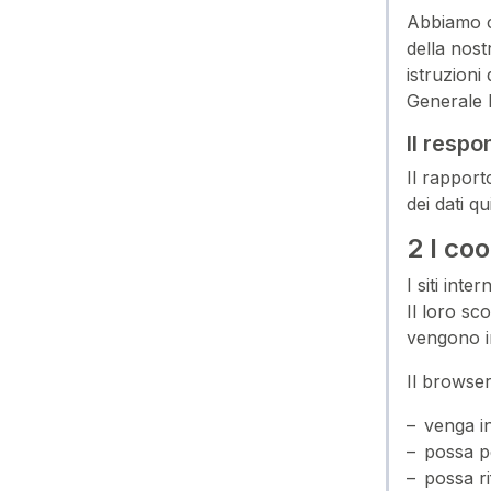
Abbiamo c
della nost
istruzioni
Generale 
Il respo
Il rapport
dei dati qu
2 I coo
I siti int
Il loro sc
vengono in
Il browser
venga in
possa pe
possa ri