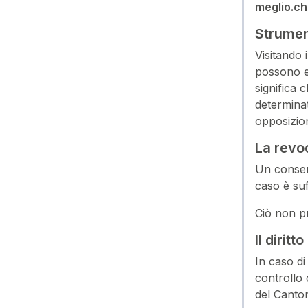
meglio.ch
Strument
Visitando 
possono es
significa 
determinat
opposizio
La revoc
Un consens
caso è suf
Ciò non pr
Il dirit
In caso di
controllo 
del Canton