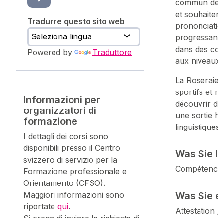
commun de r
et souhaite
Tradurre questo sito web
prononciati
progressant
dans des co
Powered by
Traduttore
aux niveaux
La Roseraie
sportifs et
Informazioni per
découvrir d
organizzatori di
une sortie 
formazione
linguistique
I dettagli dei corsi sono
disponibili presso il Centro
Was Sie 
svizzero di servizio per la
Compétence
Formazione professionale e
Orientamento (CFSO).
Maggiori informazioni sono
Was Sie 
riportate
qui
.
Attestation 
Si prega di inviare le richieste di