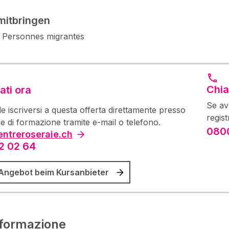
mitbringen
e Personnes migrantes
Chia
ati ora
Se av
le iscriversi a questa offerta direttamente presso
regis
ore di formazione tramite e-mail o telefono.
0800
ntreroseraie.ch
2 02 64
Angebot beim Kursanbieter
 formazione