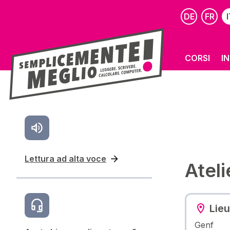
DE
FR
I
CORSI
I
Lettura ad alta voce
Ateli
Lieu
Genf