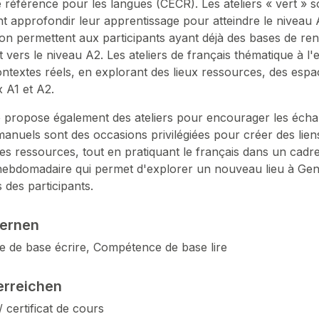
éférence pour les langues (CECR). Les ateliers « vert » s
nt approfondir leur apprentissage pour atteindre le niveau 
on permettent aux participants ayant déjà des bases de ren
 vers le niveau A2. Les ateliers de français thématique à l'e
ntextes réels, en explorant des lieux ressources, des espa
 A1 et A2.
 propose également des ateliers pour encourager les échange
 manuels sont des occasions privilégiées pour créer des lien
es ressources, tout en pratiquant le français dans un cadre
hebdomadaire qui permet d'explorer un nouveau lieu à Genèv
s des participants.
lernen
 de base écrire, Compétence de base lire
erreichen
/ certificat de cours