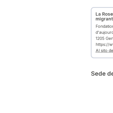
La Rose
migran
Fondation
d'aujour
1205 Ge
https://
Al sito d
Sede de