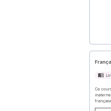
França
Lir
Ce cours
maternell
français