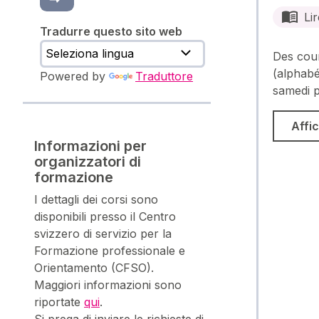
Lir
Tradurre questo sito web
Des cour
(alphabé
Powered by
Traduttore
samedi p
Affic
Informazioni per
organizzatori di
formazione
I dettagli dei corsi sono
disponibili presso il Centro
svizzero di servizio per la
Formazione professionale e
Orientamento (CFSO).
Maggiori informazioni sono
riportate
qui
.
Si prega di inviare le richieste di