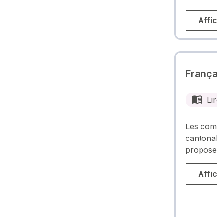
Affic
França
Lir
Les com
cantonal
proposen
Affic