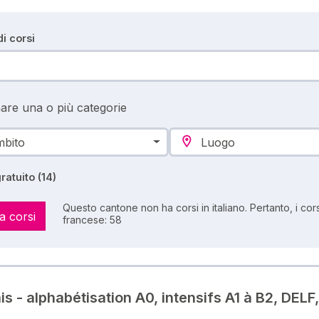
i corsi
are una o più categorie
bito
Luogo
ratuito
(14)
Questo cantone non ha corsi in italiano. Pertanto, i corsi
a corsi
francese: 58
s - alphabétisation A0, intensifs A1 à B2, DELF,