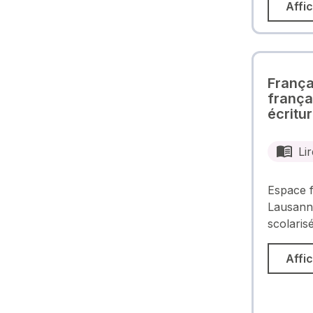
Affic
França
frança
écritu
Lir
Espace f
Lausann
scolaris
Affic