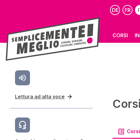
DE
FR
I
CORSI
I
Lettura ad alta voce
Cors
Corsi